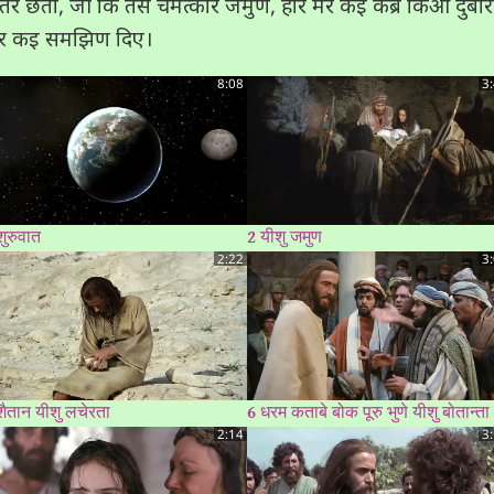
अन्‍तर छता, जीं कि तसे चमत्कारे जमुण, होर मर कइ कब्र किआं दु
 हेर कइ समझिण दिए।
8:08
3
शुरुवात
2 यीशु जमुण
2:22
3
शैतान यीशु लचेरता
6 धरम कताबे बोक पूरु भुणे यीशु बोतान्‍ता
2:14
3