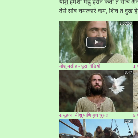
यीशु हमेशा मेह्णु हैरान कता त सोच 
तेसे सोब चमत्कारे कम, शिच त दुख
2:07:53
यीशु मसीह - पूरा विडियो
1 
3:47
4 यूहन्ना यीशु पाणि बुच चुसता
5 
2:01