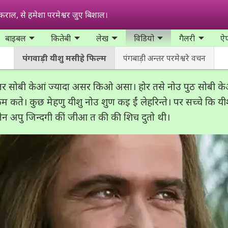
कराल, से हमेशा परमेश्वर जुए बिशाल।
बाइबल
कितेबी
लेख
विडियो
गैलरी
ऐप
पंगवाड़ी यीशु मसीहे फिल्म
पंगबाड़ी अन्‍तर परमेश्वरे वचन
र सोबी केआं ज्यादा असर किओ असा। होर तसे नोउ पुठ सोबी केआं 
म कते। कुछ मेहणु यीशु नोउ शुण कइ ईं लेहरिन्ते। पर सच्चे कि 
ेन अपु जिन्दगी कीं जीआ त की की शिच दुतो थी।