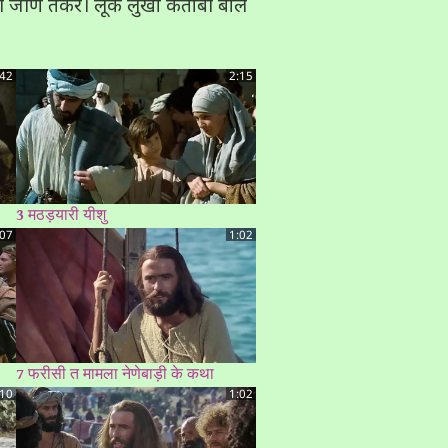
बारी जीण तकर। लूके लुखो कताबी बेलि
:42
2:15
3 मठड़यारी यीशु
:07
1:02
7 फरीसी त मामला नेणेबाड़ी के कथा
:10
1:02