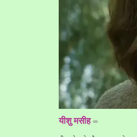
यीशु मसीह