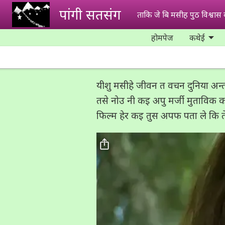
Skip to main content
पांगी सतसंग
ताकि जे बि मसीह पुठ विश्वास 
होमपेज
कथेई
यीशु मसीहे जीवन त वचन दुनिया अन्त
तसे नोउ नी कइ अपु मर्जी मुताविक क
फिल्म हेर कइ तुस अपफ पता ले कि त