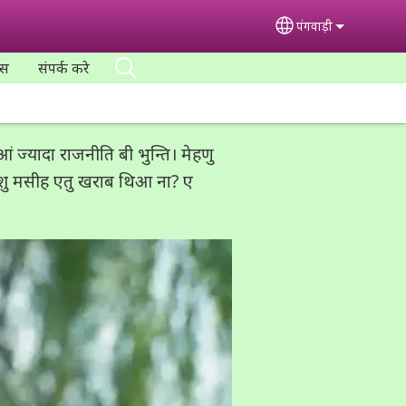
पंगवाड़ी
Select your lan
्स
संपर्क करे
ज्यादा राजनीति बी भुन्ति। मेहणु
यीशु मसीह एतु खराब थिआ ना? ए